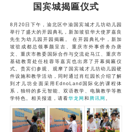
国宾城揭匾仪式
8月20日下午，渝北区中渝国宾城才儿坊幼儿园
举行了盛大的开园典礼，新加坡驻华大使罗嘉良
先生为幼儿园开园揭匾。 在开园典礼中，新加
坡驻成都总领事颜呈吉、重庆市外事侨务办唐
文、重庆市教委国际合作与交流处马江、重庆市
基础教育处任桂蓉等嘉宾也出席了开幕揭匾仪
式。贵宾们参观、观摩了国宾城才儿坊幼儿园硬
件设施和教学活动，同时通过肖红园长介绍了解
到才儿坊全面采用EdnoLand国际化的课程体
系，独特的多元智能、双语教学、电脑教学等教
学特色。相关报道，请看
华龙网
和
腾讯网
。