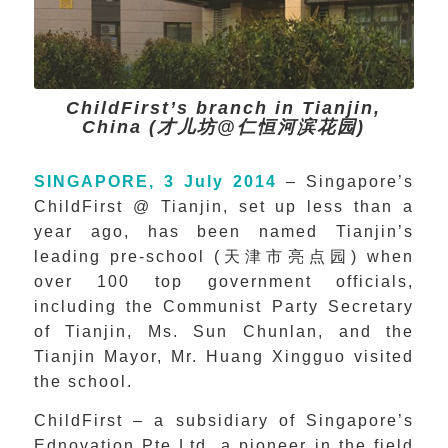
ChildFirst’s branch in Tianjin,
China (才儿坊@仁恒河滨花园)
SINGAPORE, 3 July 2014
– Singapore’s
ChildFirst @ Tianjin, set up less than a
year ago, has been named Tianjin’s
leading pre-school (天津市亮点园) when
over 100 top government officials,
including the Communist Party Secretary
of Tianjin, Ms. Sun Chunlan, and the
Tianjin Mayor, Mr. Huang Xingguo visited
the school.
ChildFirst – a subsidiary of Singapore’s
Ednovation Pte Ltd, a pioneer in the field