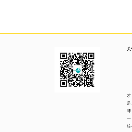
关
才
是
牌
一
核