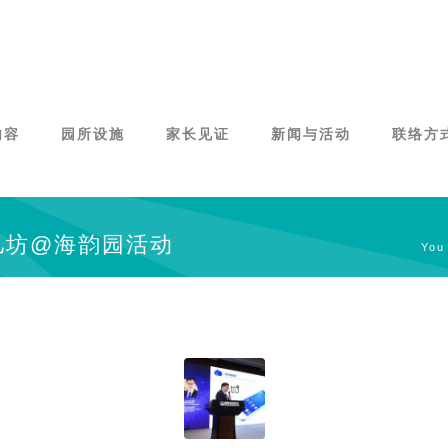
内容
园所设施
家长见证
新闻与活动
联络方
y: 才儿坊@海韵园活动
You