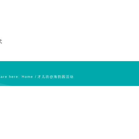
式
 are here:
Home
/
才儿坊@海韵园活动